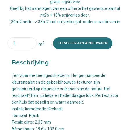
was:
is:
gratis legservice
€ 44,95.
€ 35,0
Geef bij het aanvragen van een offerte het gewenste aantal
m2’s + 10% snijverlies door.
[30m2 netto -> 33m2 incl. snijverlies] afronden naar boven in
Quantity
2
TOEVOEGEN AAN WINKELWAGEN
m
Beschrijving
Een vloer met een geschiedenis. Het genuanceerde
kleurenpalet en de gebeeldhouwde texturen zijn
geïnspireerd op de unieke patronen van de natuur. Het
resultaat? Een rustieke en hedendaagse look. Perfect voor
een huis dat gezellig en warm aanvoelt.
Installatiemethode: Dryback
Formaat:
Plank
Totale dikte:
2.35 mm
Afmetingen:
19,6 x 132,0 cm