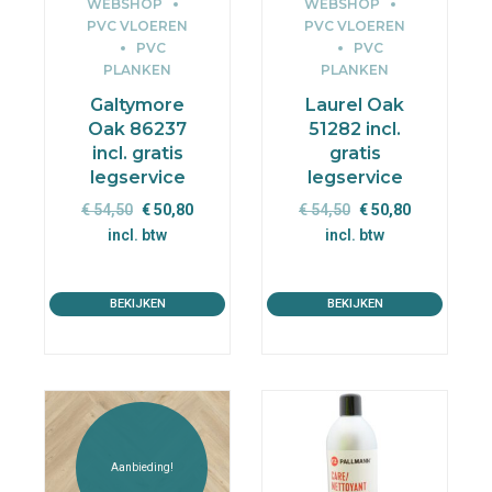
WEBSHOP
WEBSHOP
PVC VLOEREN
PVC VLOEREN
PVC
PVC
PLANKEN
PLANKEN
Galtymore
Laurel Oak
Oak 86237
51282 incl.
incl. gratis
gratis
legservice
legservice
Oorspronkelijke
Huidige
Oorspronkelijke
Huidige
€
54,50
€
50,80
€
54,50
€
50,80
prijs
prijs
prijs
prijs
incl. btw
incl. btw
was:
is:
was:
is:
€ 54,50.
€ 50,80.
€ 54,50.
€ 50,80.
BEKIJKEN
BEKIJKEN
Aanbieding!