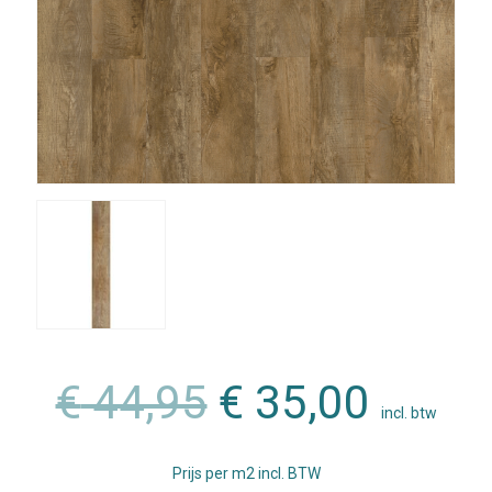
Oorspronkeli
Huidi
€
44,95
€
35,00
incl. btw
prijs
prijs
Prijs per m2 incl. BTW