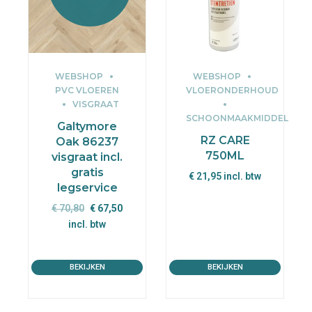
WEBSHOP
WEBSHOP
PVC VLOEREN
VLOERONDERHOUD
VISGRAAT
SCHOONMAAKMIDDEL
Galtymore
RZ CARE
Oak 86237
750ML
visgraat incl.
gratis
€
21,95
incl. btw
legservice
Oorspronkelijke
Huidige
€
70,80
€
67,50
prijs
prijs
incl. btw
was:
is:
€ 70,80.
€ 67,50.
BEKIJKEN
BEKIJKEN