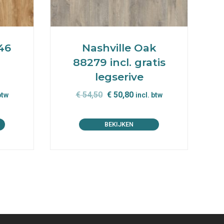
46
Nashville Oak
88279 incl. gratis
legserive
ijke
ge
Oorspronkelijke
Huidige
€
54,50
€
50,80
btw
incl. btw
prijs
prijs
was:
is:
BEKIJKEN
80.
€ 54,50.
€ 50,80.