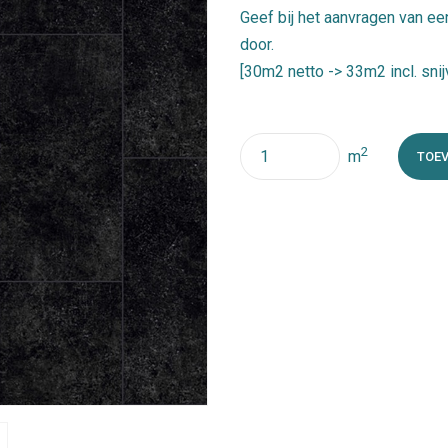
€
Geef bij het aanvragen van ee
door.
[30m2 netto -> 33m2 incl. snij
Quantity
2
m
TOE