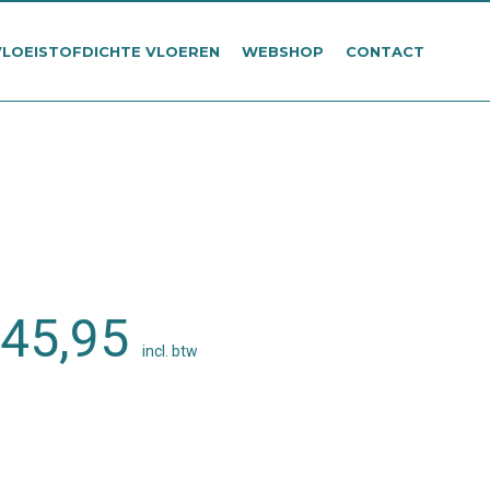
VLOEISTOFDICHTE VLOEREN
WEBSHOP
CONTACT
orspronkelijke
Huidige
45,95
incl. btw
ijs
prijs
as:
is: