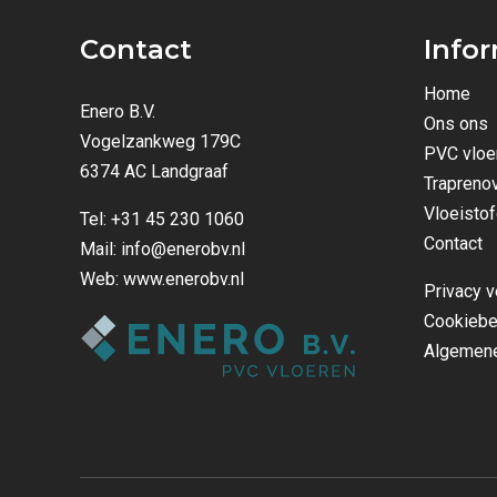
Contact
Info
Home
Enero B.V.
Ons ons
Vogelzankweg 179C
PVC vloe
6374 AC Landgraaf
Traprenov
Vloeistof
Tel:
+31 45 230 1060
Contact
Mail:
info@enerobv.nl
Web:
www.enerobv.nl
Privacy v
Cookiebe
Algemene