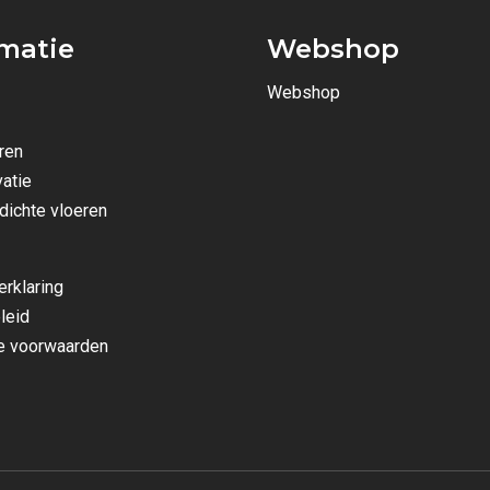
rmatie
Webshop
Webshop
ren
atie
dichte vloeren
erklaring
leid
 voorwaarden