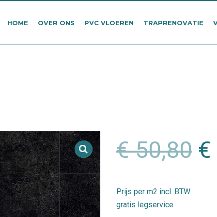
HOME
OVER ONS
PVC VLOEREN
TRAPRENOVATIE
O
€
50,80
€
pr
w
Prijs per m2 incl. BTW
gratis legservice