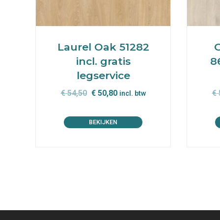
Laurel Oak 51282
incl. gratis
86
legservice
Oorspronkelijke
Huidige
€
54,50
€
50,80
€
incl. btw
prijs
prijs
was:
is:
BEKIJKEN
€ 54,50.
€ 50,80.