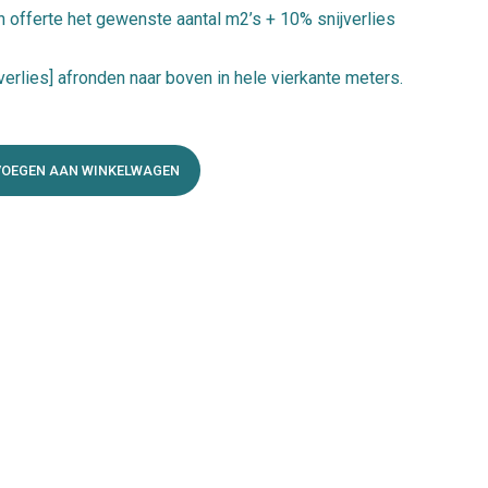
 50,80.
€ 45,95.
n offerte het gewenste aantal m2’s + 10% snijverlies
verlies] afronden naar boven in hele vierkante meters.
VOEGEN AAN WINKELWAGEN