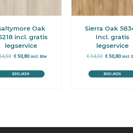
Galtymore Oak
Sierra Oak 583
218 incl. gratis
Incl. gratis
legservice
legservice
Oorspronkelijke
Huidige
Oorspronkel
Huidi
54,50
€
50,80
€
54,50
€
50,80
incl. btw
incl. 
prijs
prijs
prijs
prijs
was:
is:
was:
is:
BEKIJKEN
BEKIJKEN
€ 54,50.
€ 50,80.
€ 54,50.
€ 50,