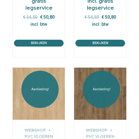
gratis
incl. gratis
legservice
legservice
Oorspronkelijke
Huidige
Oorspronkelijke
Huidige
€
54,50
€
50,80
€
54,50
€
50,80
prijs
prijs
prijs
prijs
incl. btw
incl. btw
was:
is:
was:
is:
€ 54,50.
€ 50,80.
€ 54,50.
€ 50,80.
BEKIJKEN
BEKIJKEN
Aanbieding!
Aanbieding!
WEBSHOP
WEBSHOP
PVC VLOEREN
PVC VLOEREN