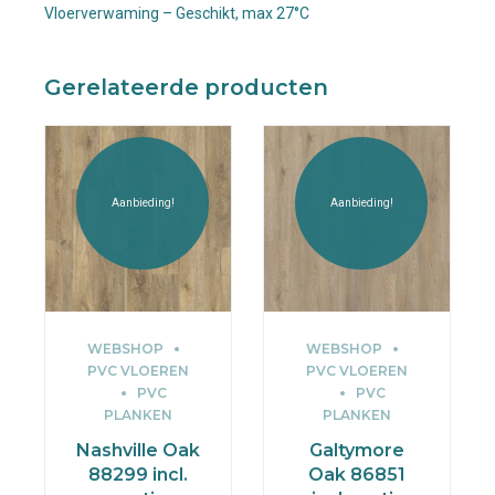
Vloerverwaming – Geschikt, max 27°C
Gerelateerde producten
Aanbieding!
Aanbieding!
WEBSHOP
WEBSHOP
PVC VLOEREN
PVC VLOEREN
PVC
PVC
PLANKEN
PLANKEN
Nashville Oak
Galtymore
88299 incl.
Oak 86851