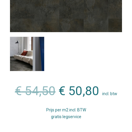
Oorspronkeli
Huidi
€
54,50
€
50,80
incl. btw
prijs
prijs
Prijs per m2 incl. BTW
was:
is:
gratis legservice
€ 54,50.
€ 50,8