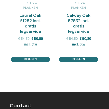
PVC
PVC
PLANKEN
PLANKEN
Laurel Oak
Galway Oak
51282 incl.
87832 incl.
gratis
gratis
legservice
legservice
Oorspronkelijke
Huidige
Oorspronkelijke
Huidige
€
54,50
€
50,80
€
54,50
€
50,80
prijs
prijs
prijs
prijs
incl. btw
incl. btw
was:
is:
was:
is:
€ 54,50.
€ 50,80.
€ 54,50.
€ 50,80.
BEKIJKEN
BEKIJKEN
Contact