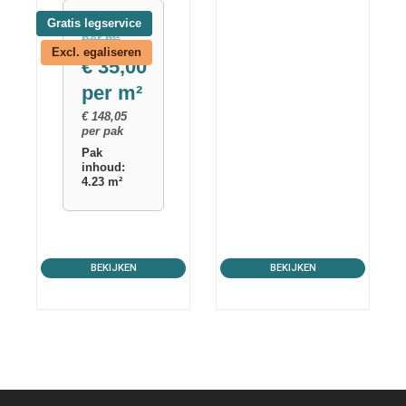
was:
is:
€
42,55
Gratis legservice
€ 54,50.
€ 50,80.
per m²
Excl. egaliseren
€
35,00
per m²
€
148,05
per pak
Pak
inhoud:
4.23 m²
BEKIJKEN
BEKIJKEN