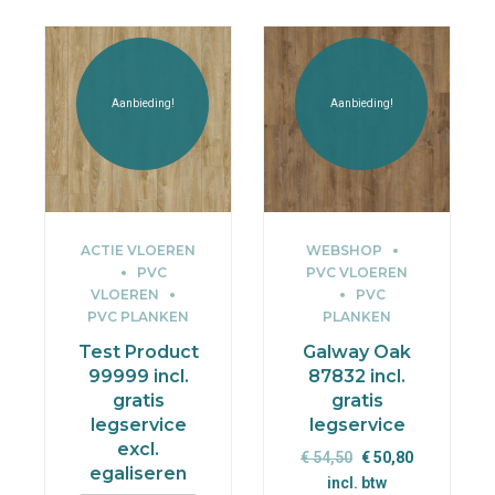
Aanbieding!
Aanbieding!
ACTIE VLOEREN
WEBSHOP
PVC
PVC VLOEREN
VLOEREN
PVC
PVC PLANKEN
PLANKEN
Test Product
Galway Oak
99999 incl.
87832 incl.
gratis
gratis
legservice
legservice
excl.
Oorspronkelijke
Huidige
€
54,50
€
50,80
egaliseren
prijs
prijs
incl. btw