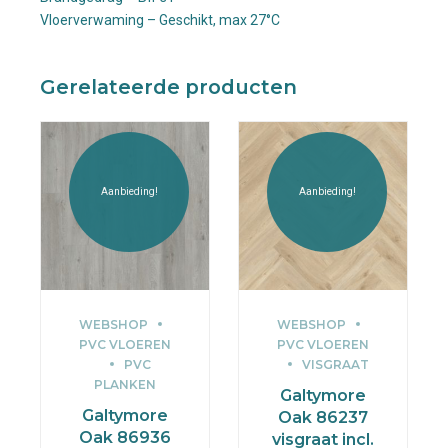
Vloerverwaming – Geschikt, max 27°C
Gerelateerde producten
Aanbieding!
Aanbieding!
WEBSHOP
WEBSHOP
PVC VLOEREN
PVC VLOEREN
PVC
VISGRAAT
PLANKEN
Galtymore
Galtymore
Oak 86237
Oak 86936
visgraat incl.