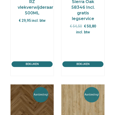
RZ
Sierra Oak
vlekverwijderaar
58346 Incl.
500ML
gratis
legservice
€
29,95
incl. btw
Oorspronkelijke
Huidige
€
54,50
€
50,80
prijs
prijs
incl. btw
was:
is:
€ 54,50.
€ 50,80.
BEKIJKEN
BEKIJKEN
Aanbieding!
Aanbieding!