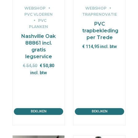
WEBSHOP
WEBSHOP
PVC VLOEREN
TRAPRENOVATIE
PVC
PVC
PLANKEN
trapbekleding
Nashville Oak
per Trede
88861 incl.
€
114,95
incl. btw
gratis
legservice
Oorspronkelijke
Huidige
€
54,50
€
50,80
prijs
prijs
incl. btw
was:
is:
€ 54,50.
€ 50,80.
BEKIJKEN
BEKIJKEN