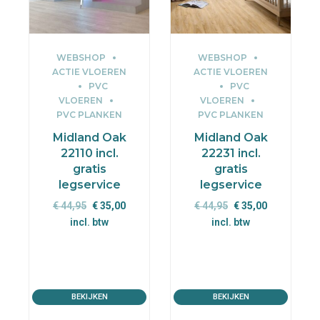
WEBSHOP
WEBSHOP
ACTIE VLOEREN
ACTIE VLOEREN
PVC
PVC
VLOEREN
VLOEREN
PVC PLANKEN
PVC PLANKEN
Midland Oak
Midland Oak
22110 incl.
22231 incl.
gratis
gratis
legservice
legservice
Oorspronkelijke
Huidige
Oorspronkelijke
Huidige
€
44,95
€
35,00
€
44,95
€
35,00
prijs
prijs
prijs
prijs
incl. btw
incl. btw
was:
is:
was:
is:
€ 44,95.
€ 35,00.
€ 44,95.
€ 35,00.
BEKIJKEN
BEKIJKEN