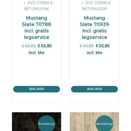
PVC STEEN &
PVC STEEN &
BETONLOOK
BETONLOOK
Mustang
Mustang
Slate 70788
Slate 70939
incl. gratis
incl. gratis
legservice
legservice
Oorspronkelijke
Huidige
Oorspronkelijke
Huidige
€
54,50
€
50,80
€
54,50
€
50,80
prijs
prijs
prijs
prijs
incl. btw
incl. btw
was:
is:
was:
is:
€ 54,50.
€ 50,80.
€ 54,50.
€ 50,80.
BEKIJKEN
BEKIJKEN
Aanbieding!
Aanbieding!