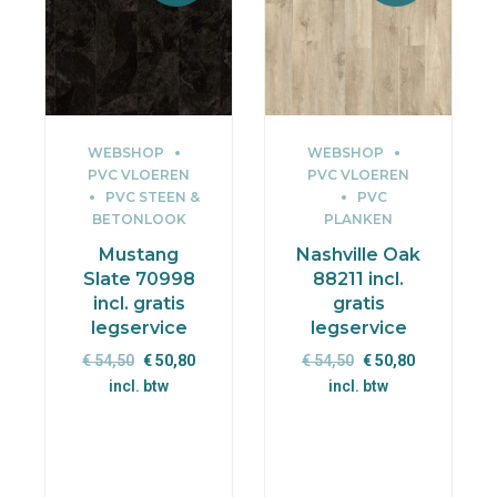
WEBSHOP
WEBSHOP
PVC VLOEREN
PVC VLOEREN
PVC STEEN &
PVC
BETONLOOK
PLANKEN
Mustang
Nashville Oak
Slate 70998
88211 incl.
incl. gratis
gratis
legservice
legservice
Oorspronkelijke
Huidige
Oorspronkelijke
Huidige
€
54,50
€
50,80
€
54,50
€
50,80
prijs
prijs
prijs
prijs
incl. btw
incl. btw
was:
is:
was:
is:
€ 54,50.
€ 50,80.
€ 54,50.
€ 50,80.