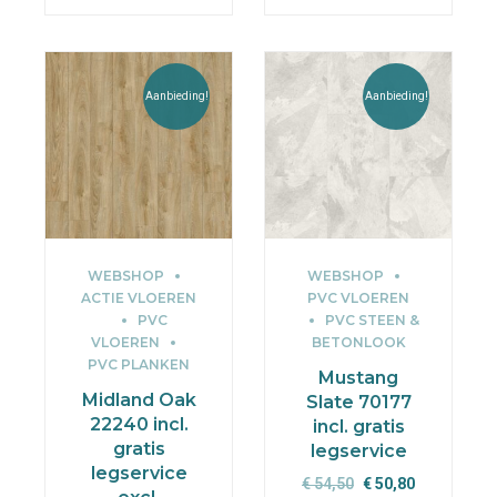
Aanbieding!
Aanbieding!
WEBSHOP
WEBSHOP
ACTIE VLOEREN
PVC VLOEREN
PVC
PVC STEEN &
VLOEREN
BETONLOOK
PVC PLANKEN
Mustang
Midland Oak
Slate 70177
22240 incl.
incl. gratis
gratis
legservice
legservice
Oorspronkelijke
Huidige
€
54,50
€
50,80