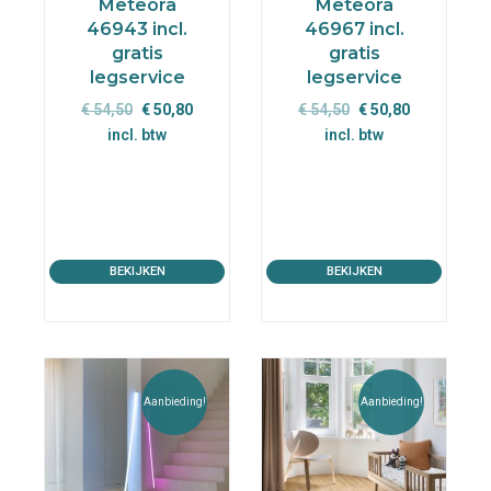
Meteora
Meteora
46943 incl.
46967 incl.
gratis
gratis
legservice
legservice
Oorspronkelijke
Huidige
Oorspronkelijke
Huidige
€
54,50
€
50,80
€
54,50
€
50,80
prijs
prijs
prijs
prijs
incl. btw
incl. btw
was:
is:
was:
is:
€ 54,50.
€ 50,80.
€ 54,50.
€ 50,80.
BEKIJKEN
BEKIJKEN
Aanbieding!
Aanbieding!