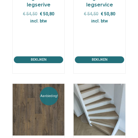
legserive
legservice
Oorspronkelijke
Huidige
Oorspronkelijke
Huidige
€
54,50
€
50,80
€
54,50
€
50,80
prijs
prijs
prijs
prijs
incl. btw
incl. btw
was:
is:
was:
is:
€ 54,50.
€ 50,80.
€ 54,50.
€ 50,80.
BEKIJKEN
BEKIJKEN
Aanbieding!