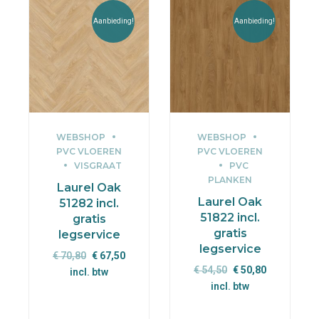
Aanbieding!
Aanbieding!
WEBSHOP
WEBSHOP
PVC VLOEREN
PVC VLOEREN
VISGRAAT
PVC
PLANKEN
Laurel Oak
Laurel Oak
51282 incl.
51822 incl.
gratis
gratis
legservice
legservice
Oorspronkelijke
Huidige
€
70,80
€
67,50
Oorspronkelijke
Huidige
€
54,50
€
50,80
prijs
prijs
incl. btw
prijs
prijs
incl. btw
was:
is:
was:
is:
€ 70,80.
€ 67,50.
€ 54,50.
€ 50,80.